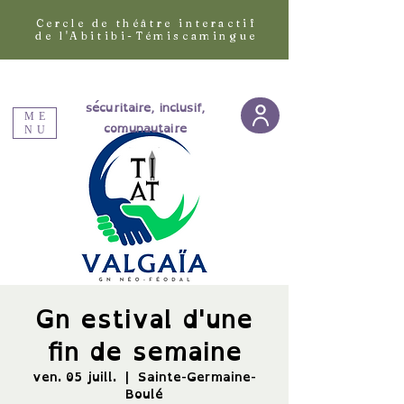
Cercle de théâtre interactif
de l'Abitibi-Témiscamingue
sécuritaire, inclusif,
ME
comunautaire
NU
Gn estival d'une
fin de semaine
ven. 05 juill.
  |  
Sainte-Germaine-
Boulé