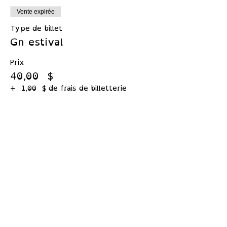
Vente expirée
Type de billet
Gn estival
Prix
40,00 $
+ 1,00 $ de frais de billetterie
Partager cet événement
339 rang 1er et 10e sainte
germaine boulée