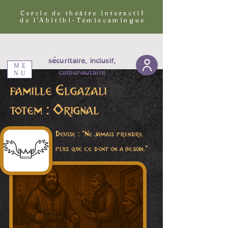
Cercle de théâtre interactif
de l'Abitibi-Témiscamingue
sécuritaire, inclusif,
ME
comunautaire
NU
famille Elgazali
totem : Orignal
Devise : "Ne jamais prendre
plus que ce dont on a besoin."