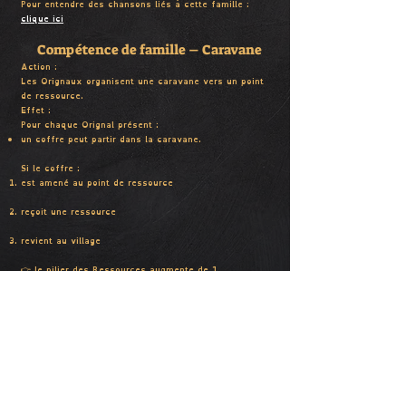
Pour entendre des chansons liés à cette famille :
clique ici
🦌
Compétence de famille –
Caravane
Action :
Les Orignaux organisent une caravane vers un point
de ressource.
Effet :
Pour chaque Orignal présent :
un coffre peut partir dans la caravane.
Si le coffre :
est amené au point de ressource
reçoit une ressource
revient au village
👉 le pilier des Ressources augmente de 1.
339 rang 1er et 10e sainte
germaine boulée
cercletheatreinteractifat@gmail.c