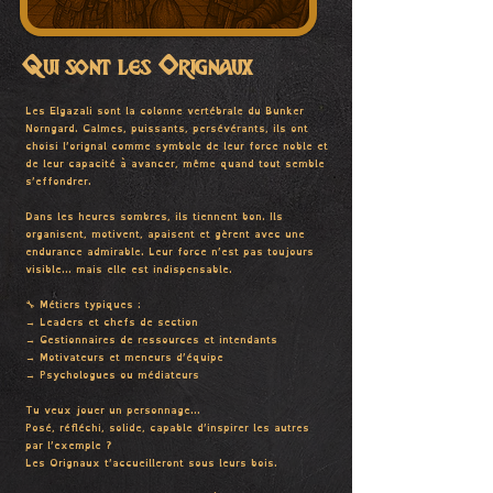
Qui sont les Orignaux
Les Elgazali sont la colonne vertébrale du Bunker
Norngard. Calmes, puissants, persévérants, ils ont
choisi l’orignal comme symbole de leur force noble et
de leur capacité à avancer, même quand tout semble
s’effondrer.
Dans les heures sombres, ils tiennent bon. Ils
organisent, motivent, apaisent et gèrent avec une
endurance admirable. Leur force n’est pas toujours
visible… mais elle est indispensable.
🔧 Métiers typiques :
→ Leaders et chefs de section
→ Gestionnaires de ressources et intendants
→ Motivateurs et meneurs d’équipe
→ Psychologues ou médiateurs
Tu veux jouer un personnage…
Posé, réfléchi, solide, capable d’inspirer les autres
par l’exemple ?
Les Orignaux t’accueilleront sous leurs bois.